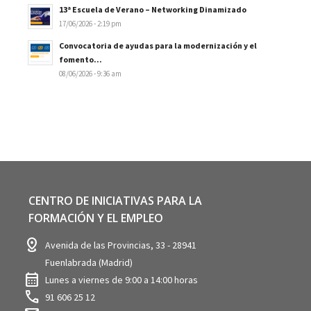
13ª Escuela de Verano – Networking Dinamizado
17/06/2026 - 2:19 pm
Convocatoria de ayudas para la modernización y el
fomento...
08/06/2026 - 9:36 am
CENTRO DE INICIATIVAS PARA LA
FORMACIÓN Y EL EMPLEO
distance
Avenida de las Provincias, 33 - 28941
Fuenlabrada (Madrid)
calendar_month
Lunes a viernes de 9:00 a 14:00 horas
call
91 606 25 12