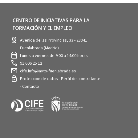
CENTRO DE INICIATIVAS PARA LA
FORMACIÓN Y EL EMPLEO
distance
Avenida de las Provincias, 33 - 28941
Fuenlabrada (Madrid)
calendar_month
Lunes a viernes de 9:00 a 14:00 horas
call
91 606 25 12
mail
cife.info@ayto-fuenlabrada.es
lock
Protección de datos
-
Perfil del contratante
-
Contacto