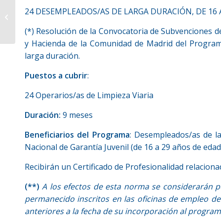
Concluye la 5ª Escuela
24 DESEMPLEADOS/AS DE LARGA DURACIÓN, DE 16 
de Verano para el
Emprendimiento y la
(*) Resolución de la Convocatoria de Subvenciones d
Innovación en...
y Hacienda de la Comunidad de Madrid del Program
larga duración.
Puestos a cubrir
:
24 Operarios/as de Limpieza Viaria
Duración:
9 meses
Beneficiarios del Programa
: Desempleados/as de l
Nacional de Garantía Juvenil (de 16 a 29 años de edad
Recibirán un Certificado de Profesionalidad relaciona
(**)
A los efectos de esta norma se considerarán 
permanecido inscritos en las oficinas de empleo de
anteriores a la fecha de su incorporación al program