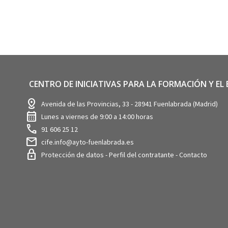
CENTRO DE INICIATIVAS PARA LA FORMACIÓN Y EL
distance
Avenida de las Provincias, 33 - 28941 Fuenlabrada (Madrid)
calendar_month
Lunes a viernes de 9:00 a 14:00 horas
call
91 606 25 12
mail
cife.info@ayto-fuenlabrada.es
lock
Protección de datos
-
Perfil del contratante
-
Contacto