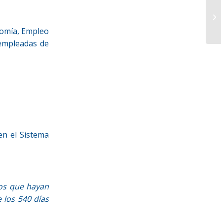
nomía, Empleo
sempleadas de
en el Sistema
os que hayan
 los 540 días