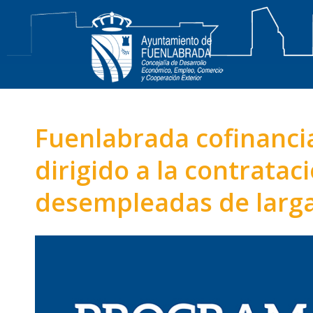
Fuenlabrada cofinanc
dirigido a la contrata
desempleadas de larg